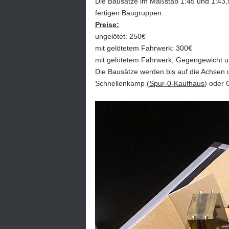
Die Bausätze im Maßstab 1:45 und 1:43,5 
fertigen Baugruppen:
Preise:
ungelötet: 250€
mit gelötetem Fahrwerk: 300€
mit gelötetem Fahrwerk, Gegengewicht u
Die Bausätze werden bis auf die Achsen u
Schnellenkamp (
Spur-0-Kaufhaus
) oder O