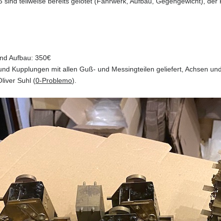
sind teilweise bereits gelötet (Fahrwerk, Aufbau, Gegengewicht), der Pr
nd Aufbau: 350€
nd Kupplungen mit allen Guß- und Messingteilen geliefert, Achsen und
liver Suhl (
0-Problemo
).