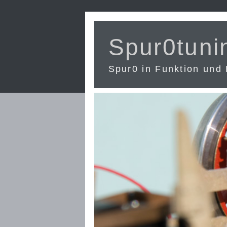
Spur0tuni
Spur0 in Funktion und 